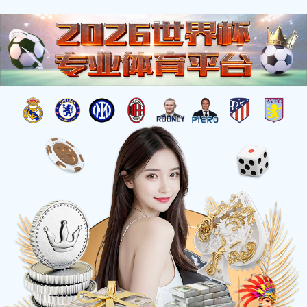
注册入口
开云体育·开云官方网站
APP与
网页版入口｜畅享全球体育赛
事与数据服务
欢迎访问
开云体育·开云官方网站
，提供全面覆
盖足球、篮球、电竞等项目的赛事资讯与数据内
容， 支持
APP下载
与
网页使用
，每日同步更新
千场比赛，聚焦热门体育内容， 助您轻松获取
赛事动态，掌握比赛节奏。