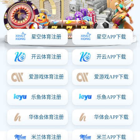
手机App
网页版
卢布列夫多次摔拍仅被警告，
名宿怒斥ATP对暴力行为太过
宽容
2026-06-12 14:14
43 次阅读
首页
/
体育看点