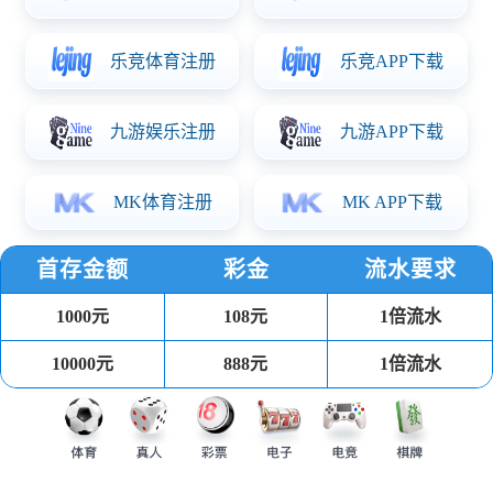
在刚刚结束的迪拜网球锦标赛上，俄罗斯名将卢布列
夫再次因情绪失控成为焦点。他在比赛中多次愤怒摔
拍，甚至将球拍砸向场地，但裁判仅对其予以警告处
理，并未罚分或取消比赛资格。这一轻判引发了网坛
名宿的强烈不满，多位前职业球员公开怒斥ATP对暴
力行为太过宽容，认为此举纵容了球员的不良风气，
损害了网球运动的形象。